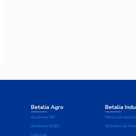
Betalia Agro
Betalia Indu
Alcalimex PKF
Melaza de remola
Alcalimex MOEC
Sustratos de Fer
Carbocal