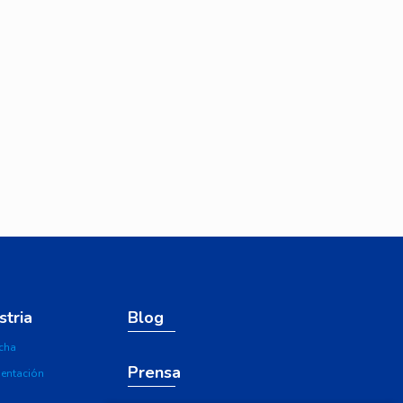
stria
Blog
cha
Prensa
mentación