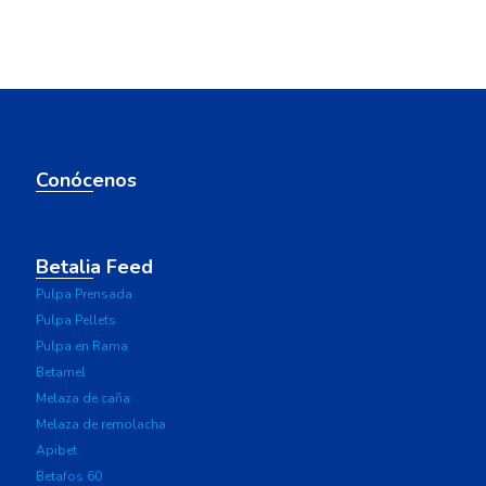
This
field
should
be
left
blank
Conócenos
Betalia Feed
Pulpa Prensada
Pulpa Pellets
Pulpa en Rama
Betamel
Melaza de caña
Melaza de remolacha
Apibet
Betafos 60