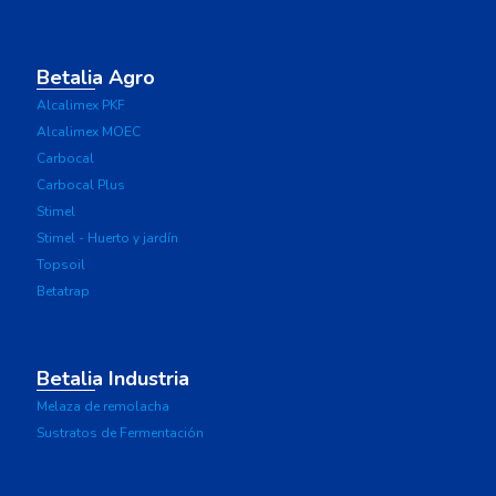
Betalia Agro
Alcalimex PKF
Alcalimex MOEC
Carbocal
Carbocal Plus
Stimel
Stimel - Huerto y jardín
Topsoil
Betatrap
Betalia Industria
Melaza de remolacha
Sustratos de Fermentación