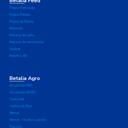
Betalia Feed
Pulpa Prensada
Pulpa Pellets
Pulpa en Rama
Betamel
Melaza de caña
Melaza de remolacha
Apibet
Betafos 60
Betalia Agro
Alcalimex PKF
Alcalimex MOEC
Carbocal
Carbocal Plus
Stimel
Stimel - Huerto y jardín
Topsoil