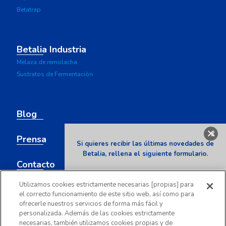
Betatrap
Betalia Industria
Melaza de remolacha
Sustratos de Fermentación
Blog
x
Prensa
Si quieres recibir las últimas novedades de
Betalia, rellena el siguiente formulario.
Contacto
Nombre
Utilizamos cookies estrictamente necesarias [propias] para
el correcto funcionamiento de este sitio web, así como para
ofrecerle nuestros servicios de forma más fácil y
Email
personalizada. Además de las cookies estrictamente
necesarias, también utilizamos cookies propias y de