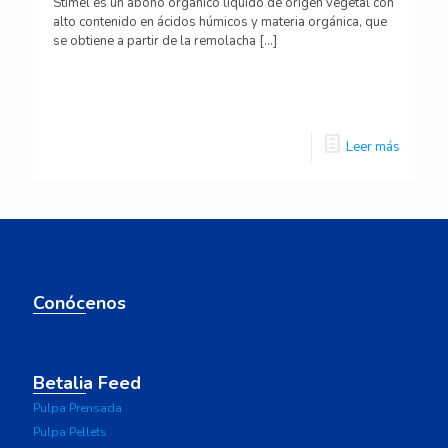
Stimel es un abono orgánico líquido de origen vegetal con
alto contenido en ácidos húmicos y materia orgánica, que
se obtiene a partir de la remolacha
[…]
Leer más
Conócenos
Betalia Feed
Pulpa Prensada
Pulpa Pellets