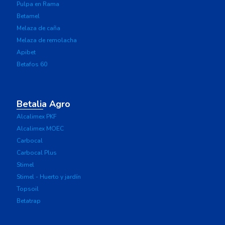
Pulpa en Rama
Betamel
Melaza de caña
Melaza de remolacha
Apibet
Betafos 60
Betalia Agro
Alcalimex PKF
Alcalimex MOEC
Carbocal
Carbocal Plus
Stimel
Stimel - Huerto y jardín
Topsoil
Betatrap