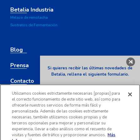
Betalia Industria
Melaza de remolacha
Sustratos de Fermentación
Blog
x
Prensa
Si quieres recibir las últimas novedades de
Betalia, rellena el siguiente formulario.
Contacto
Nombre
Utilizamos cookies estrictamente necesarias [propias] para
el correcto funcionamiento de este sitio web, así como para
ofrecerle nuestros servicios de forma más fácil y
Email
personalizada. Además de las cookies estrictamente
necesarias, también utilizamos cookies propias y de
terceros opcionales para mejorar y personalizar su
Para compartir tus archivos con Azucarera haz click
aquí
experiencia, llevar a cabo análisis como el recuento de
visitas y fuentes de tráfico y proporcionar anuncios.
Más
He leído y acepto la
política de
Mapa web
Aviso legal
Política de cookies