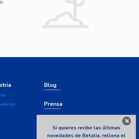
o.
stria
Blog
cha
Prensa
mentación
x
Contacto
Si quieres recibir las últimas
novedades de Betalia, rellena el