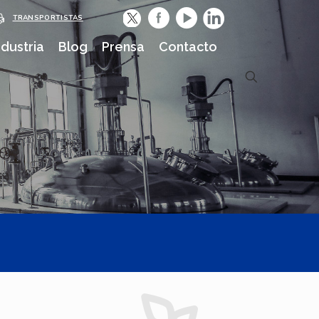
TRANSPORTISTAS
ndustria
Blog
Prensa
Contacto